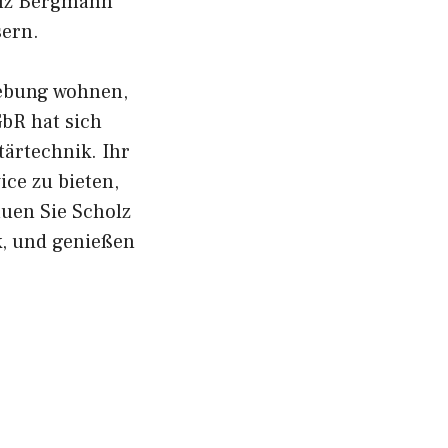
olz Bergmann
sern.
gebung wohnen,
bR hat sich
tärtechnik. Ihr
ice zu bieten,
auen Sie Scholz
k, und genießen