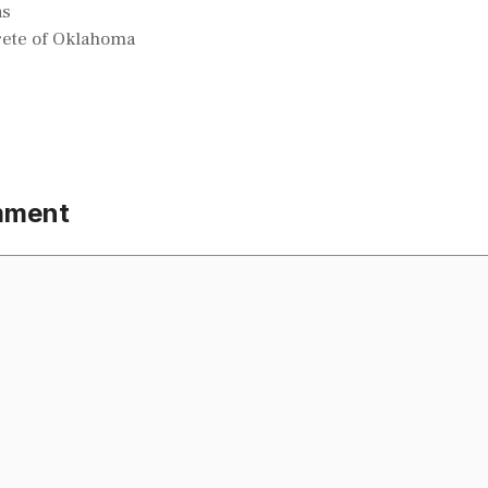
as
ete of Oklahoma
mment