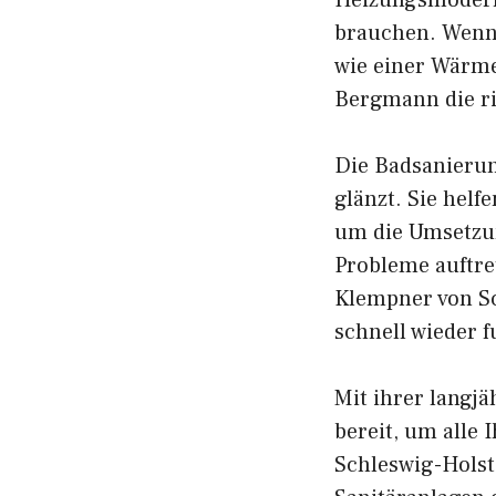
Heizungsmoderni
brauchen. Wenn 
wie einer Wärme
Bergmann die ri
Die Badsanierun
glänzt. Sie hel
um die Umsetzun
Probleme auftret
Klempner von Sc
schnell wieder f
Mit ihrer langj
bereit, um alle
Schleswig-Holste