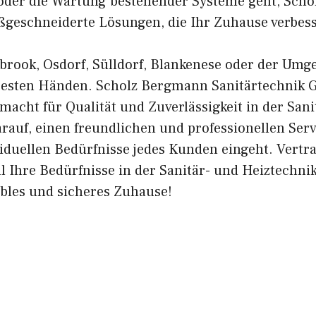
oder die Wartung bestehender Systeme geht, Sch
ßgeschneiderte Lösungen, die Ihr Zuhause verbes
rbrook, Osdorf, Sülldorf, Blankenese oder der Um
 besten Händen. Scholz Bergmann Sanitärtechnik G
acht für Qualität und Zuverlässigkeit in der Sani
arauf, einen freundlichen und professionellen Serv
viduellen Bedürfnisse jedes Kunden eingeht. Vertr
l Ihre Bedürfnisse in der Sanitär- und Heiztechni
ables und sicheres Zuhause!