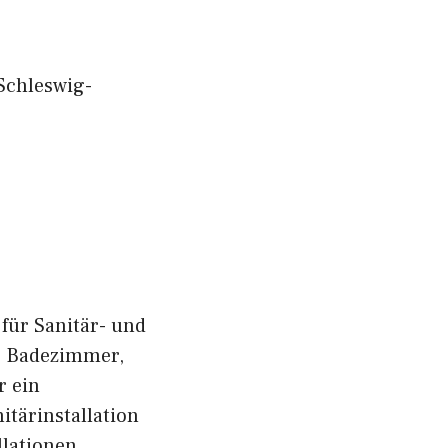
Schleswig-
für Sanitär- und
hr Badezimmer,
r ein
itärinstallation
lationen,