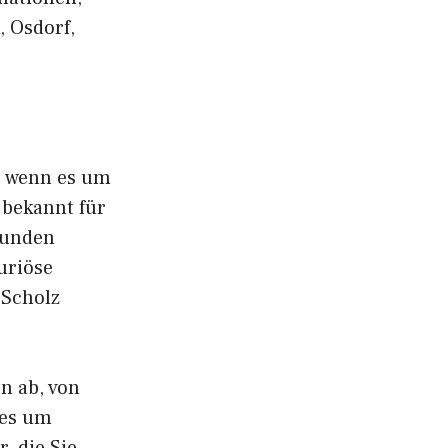
, Osdorf,
, wenn es um
 bekannt für
 Kunden
uriöse
 Scholz
n ab, von
 es um