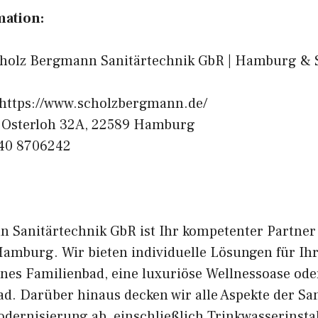
mation:
holz Bergmann Sanitärtechnik GbR | Hamburg & 
https://www.scholzbergmann.de/
Osterloh 32A, 22589 Hamburg
40 8706242
 Sanitärtechnik GbR ist Ihr kompetenter Partner 
Hamburg. Wir bieten individuelle Lösungen für I
rnes Familienbad, eine luxuriöse Wellnessoase ode
ad. Darüber hinaus decken wir alle Aspekte der San
ernisierung ab, einschließlich Trinkwasserinstal