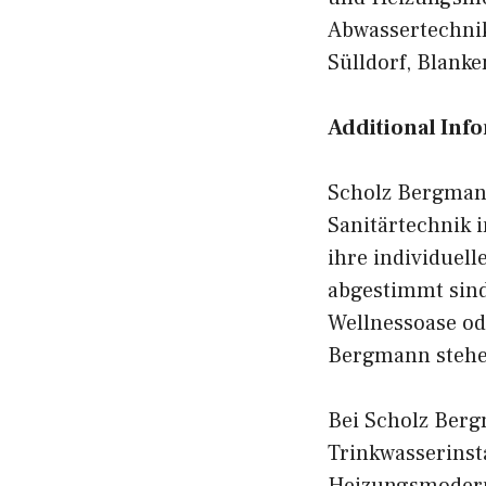
Abwassertechnik
Sülldorf, Blank
Additional Inf
Scholz Bergmann
Sanitärtechnik 
ihre individuell
abgestimmt sind
Wellnessoase ode
Bergmann stehen
Bei Scholz Bergm
Trinkwasserinst