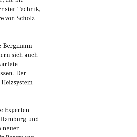
, die Sie
nster Technik,
e von Scholz
olz Bergmann
mern sich auch
artete
assen. Der
d Heizsystem
ie Experten
in Hamburg und
n neuer